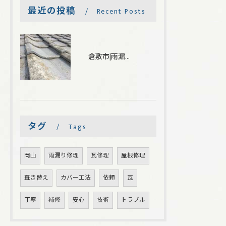
最近の投稿
Recent Posts
倉敷市|雨漏りしている箇所を下地補強し瓦を葺き直しました
タグ
Tags
岡山
雨漏り修理
瓦修理
屋根修理
葺き替え
カバー工法
依頼
瓦
丁寧
補修
安心
技術
トラブル