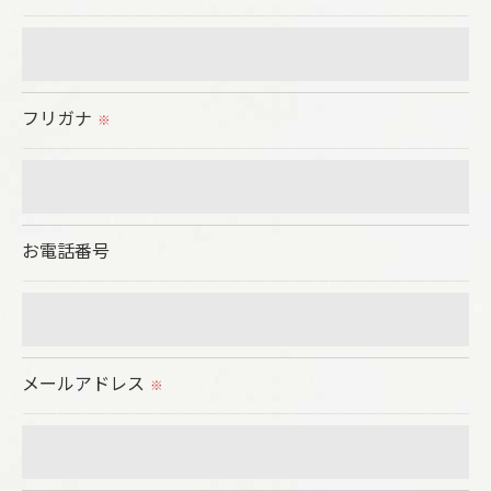
当社では、利用目的の達成に必要な範囲において、
個人情報を外部に委託する場合があります。
これらの委託先に対しては個人情報保護契約等の措
フリガナ
置をとり、適切な監督を行います。
※
＜個人情報の安全管理＞
当社では、個人情報の漏洩等がなされないよう、適
お電話番号
切に安全管理対策を実施します。
＜個人情報を与えなかった場合に生じる結果＞
必要な情報を頂けない場合は、それに対応した当社
メールアドレス
のサービスをご提供できない場合がございますので
※
予めご了承ください。
＜個人情報の開示･訂正・削除･利用停止の手続につ