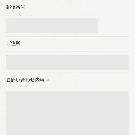
郵便番号
いて＞
当社では、お客様の個人情報の開示･訂正･削除・利
用停止の手続を定めさせて頂いております。
ご本人である事を確認のうえ、対応させて頂きま
ご住所
す。
個人情報の開示･訂正･削除・利用停止の具体的手続
きにつきましては、お電話でお問合せ下さい。
お問い合わせ内容
※