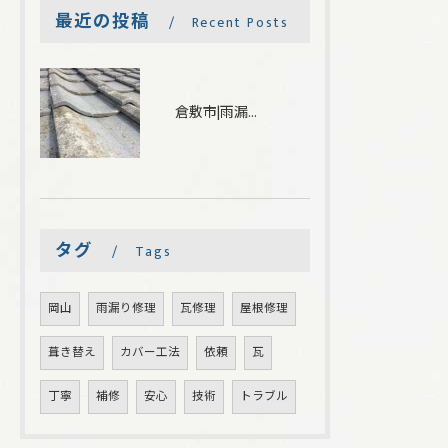
最近の投稿
Recent Posts
倉敷市|雨漏りしている箇所を下地補強し瓦を葺き直しました
タグ
Tags
岡山
雨漏り修理
瓦修理
屋根修理
葺き替え
カバー工法
依頼
瓦
丁寧
補修
安心
技術
トラブル